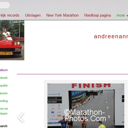
lijk records
Uitslagen
New York Marathon
Hardloop pagina
more
andreenann
album
nboek
quête
nieuws
oeding
et tot
nloper
earch