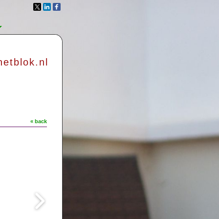
etblok.nl
« back