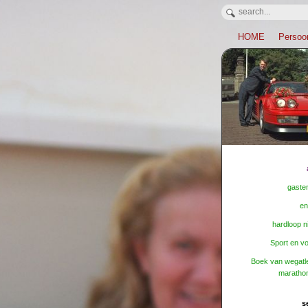
HOME
Persoon
gaste
en
hardloop 
Sport en v
Boek van wegatle
maratho
s